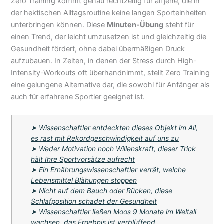
Zero Training kommt genau rechtzeitig für all jene, die in
der hektischen Alltagsroutine keine langen Sporteinheiten
unterbringen können. Diese
Minuten-Übung
steht für
einen Trend, der leicht umzusetzen ist und gleichzeitig die
Gesundheit fördert, ohne dabei übermäßigen Druck
aufzubauen. In Zeiten, in denen der Stress durch High-
Intensity-Workouts oft überhandnimmt, stellt Zero Training
eine gelungene Alternative dar, die sowohl für Anfänger als
auch für erfahrene Sportler geeignet ist.
➤
Wissenschaftler entdeckten dieses Objekt im All,
es rast mit Rekordgeschwindigkeit auf uns zu
➤
Weder Motivation noch Willenskraft, dieser Trick
hält Ihre Sportvorsätze aufrecht
➤
Ein Ernährungswissenschaftler verrät, welche
Lebensmittel Blähungen stoppen
➤
Nicht auf dem Bauch oder Rücken, diese
Schlafposition schadet der Gesundheit
➤
Wissenschaftler ließen Moos 9 Monate im Weltall
wachsen, das Ergebnis ist verblüffend