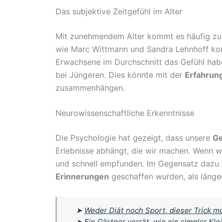
Das subjektive Zeitgefühl im Alter
Mit zunehmendem Alter kommt es häufig zu 
wie Marc Wittmann und Sandra Lehnhoff kom
Erwachsene im Durchschnitt das Gefühl haben
bei Jüngeren. Dies könnte mit der
Erfahrun
zusammenhängen.
Neurowissenschaftliche Erkenntnisse
Die Psychologie hat gezeigt, dass unsere
Ge
Erlebnisse abhängt, die wir machen. Wenn we
und schnell empfunden. Im Gegensatz dazu er
Erinnerungen
geschaffen wurden, als länger
➤
Weder Diät noch Sport, dieser Trick 
➤
Ein Gärtner verrät, wie ein simpler Kle